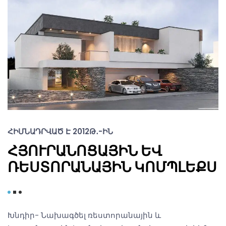
ՀԻՄՆԱԴՐՎԱԾ Է 2012Թ․-ԻՆ
ՀՅՈՒՐԱՆՈՑԱՅԻՆ ԵՎ
ՌԵՍՏՈՐԱՆԱՅԻՆ ԿՈՄՊԼԵՔՍ
Խնդիր- Նախագծել ռեստորանային և