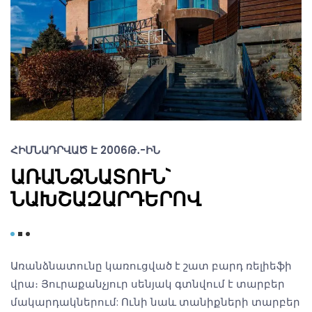
ՀԻՄՆԱԴՐՎԱԾ Է 2006Թ․-ԻՆ
ԱՌԱՆՁՆԱՏՈՒՆ`
ՆԱԽՇԱԶԱՐԴԵՐՈՎ
Առանձնատունը կառուցված է շատ բարդ ռելիեֆի
վրա։ Յուրաքանչյուր սենյակ գտնվում է տարբեր
մակարդակներում: Ունի նաև տանիքների տարբեր