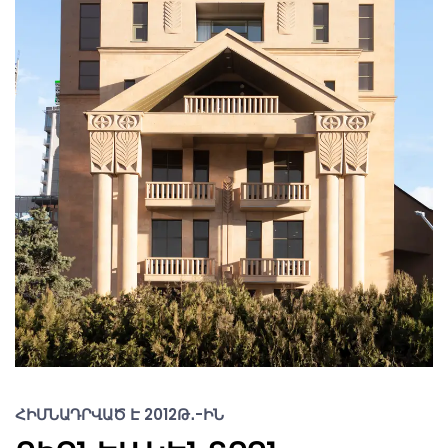
ՀԻՄՆԱԴՐՎԱԾ Է 2012Թ․-ԻՆ