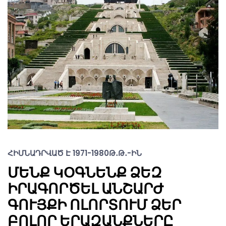
ՀԻՄՆԱԴՐՎԱԾ Է 1971-1980Թ․Թ․-ԻՆ
ՄԵՆՔ ԿՕԳՆԵՆՔ ՁԵԶ
ԻՐԱԳՈՐԾԵԼ ԱՆՇԱՐԺ
ԳՈՒՅՔԻ ՈԼՈՐՏՈՒՄ ՁԵՐ
ԲՈԼՈՐ ԵՐԱԶԱՆՔՆԵՐԸ