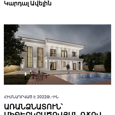
Կարդալ Ավելին
ՀԻՄՆԱԴՐՎԱԾ Է 2022Թ․-ԻՆ
ԱՌԱՆՁՆԱՏՈՒՆ՝