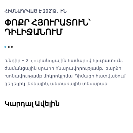
ՀԻՄՆԱԴՐՎԱԾ Է 2021Թ․-ԻՆ
ՓՈՔՐ ՀՅՈՒՐԱՏՈՒՆ՝
ԴԻԼԻՋԱՆՈՒՄ
Խնդիր – 2 հյուրանոցային համարով հյուրատուն,
ժամանցային սրահի հնարավորությամբ, բարձր
խոնավությամբ միկրոկլիմա: Դիմացի հատվածում
գեղեցիկ լեռնային, անտառային տեսարան:
Կարդալ Ավելին