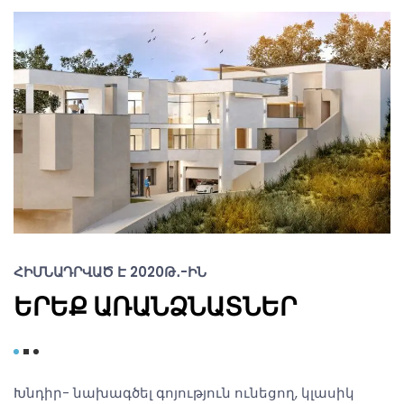
ՀԻՄՆԱԴՐՎԱԾ Է 2020Թ․-ԻՆ
ԵՐԵՔ ԱՌԱՆՁՆԱՏՆԵՐ
Խնդիր- նախագծել գոյություն ունեցող, կլասիկ