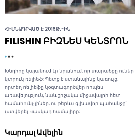
ՀԻՄՆԱԴՐՎԱԾ Է 2016Թ․-ԻՆ
FILISHIN ԲԻԶՆԵՍ ԿԵՆՏՐՈՆ
Խնդիրը կայանում էր նրանում, որ տարածքը ուներ
կտրուկ ռելիեֆ: Պետք է ստանայինք կառույց,
որտեղ ռելիեֆը կօգտագործվեր որպես
առավելություն, նաև շրջակա միջավայրի հետ
համահունչ լիներ, ու թերևս գլխավոր պահանջը՝
չստվերել Կասկադ համալիրը:
Կարդալ Ավելին