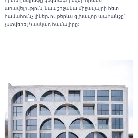
որտեղ ռելիեֆը կօգտագործվեր որպես
առավելություն, նաև շրջակա միջավայրի հետ
համահունչ լիներ, ու թերևս գլխավոր պահանջը՝
չստվերել Կասկադ համալիրը: