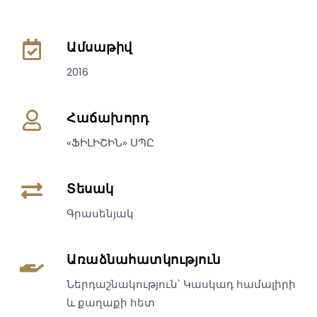
Ամսաթիվ
2016
Հաճախորդ
«ՖԻԼԻՇԻՆ» ՍՊԸ
Տեսակ
Գրասենյակ
Առաձնահատկություն
Ներդաշնակություն՝ Կասկադ համալիրի
և քաղաքի հետ